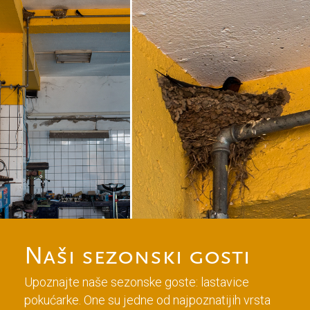
Naši sezonski gosti
Upoznajte naše sezonske goste: lastavice
pokućarke. One su jedne od najpoznatijih vrsta