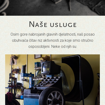
Naše usluge
Osim gore nabrojanih glavnih djelatnosti, naš posao
obuhvaća čitav niz aktivnosti za koje smo stručno
osposobljeni. Neke od njih su: