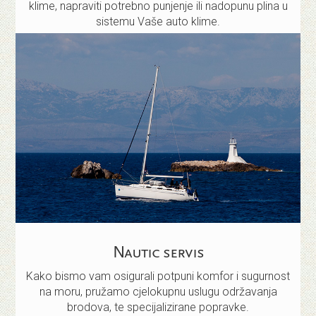
klime, napraviti potrebno punjenje ili nadopunu plina u
sistemu Vaše auto klime.
Nautic servis
Kako bismo vam osigurali potpuni komfor i sugurnost
na moru, pružamo cjelokupnu uslugu održavanja
brodova, te specijalizirane popravke.