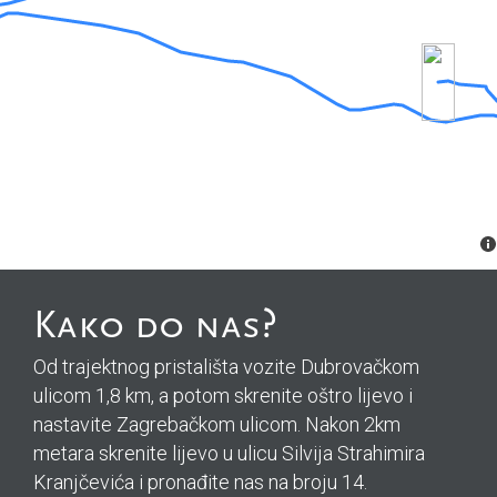
Kako do nas?
Od trajektnog pristališta vozite Dubrovačkom
ulicom 1,8 km, a potom skrenite oštro lijevo i
nastavite Zagrebačkom ulicom. Nakon 2km
metara skrenite lijevo u ulicu Silvija Strahimira
Kranjčevića i pronađite nas na broju 14.