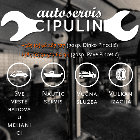
+385 (0)98 287 527
(gosp. Dinko Pincetić)
+385 (0)91 527 69 94
(gosp. Pave Pincetić)
Sve
Nautic
Vulkan
Vučna
vrste
servis
izacija
služba
radova
u
mehani
ci