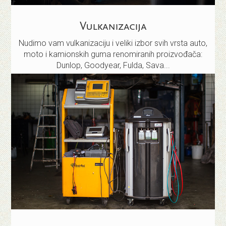
Vulkanizacija
Nudimo vam vulkanizaciju i veliki izbor svih vrsta auto,
moto i kamionskih guma renomiranih proizvođača:
Dunlop, Goodyear, Fulda, Sava...