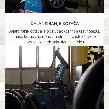
Balansiranje kotača
Balansiranje kotača je postupak kojim se uravnotežuju
mase kotača na različitim stranama iste osovine
dodavanjem olovnih utega na felgu.